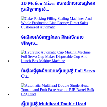
3D Motion Mixer ឧបករណ៍លាយម្សៅមាន
ប្រសិទ្ធភាពខ្ពស់...
ម៉ាស៊ីនចាក់បំពេញនំខេក និងផលិតផល
ទាំងមូល...
ម៉ាស៊ីនធ្វើធុងទឹកដោយស្វ័យប្រវត្តិ Full Servo
Cu...
ស្វ័យប្រវត្តិ Multihead Double Head