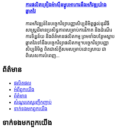
ការផលិតគ្រឿងម៉ាស៊ីនម្ហូបអាហារនឹងអភិវឌ្ឍយ៉ាង
ឆ្លាតវៃ
ការអភិវឌ្ឍន៍នៃបច្ចេកវិទ្យាបញ្ញាសិប្បនិមិត្តផ្តល់នូវវិធី
សាស្រ្តដ៏មានប្រសិទ្ធភាពសម្រាប់ការវិភាគ និងដំណើរ
ការទិន្នន័យ និងព័ត៌មានផលិតកម្ម ព្រមទាំងបន្ថែមស្លាប
ឆ្លាតវៃទៅនឹងបច្ចេកវិទ្យាផលិតកម្ម។បច្ចេកវិទ្យាបញ្ញា
សិប្បនិមិត្ត ពិតជាស័ក្តិសមសម្រាប់ដោះស្រាយ ជា
ពិសេសការបំពេញ...
ព័ត៌មាន
ផលិតផល
អំពី​ពួក​យើង
ព័ត៌មាន
សំណួរគេសួរញឹកញាប់
ទាក់ទង​មក​ពួក​យើង
ទាក់ទង​មក​ពួក​យើង