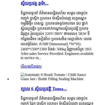
ស្វ័យប្រវត្ត តូម៉ា...
ទិដ្ឋភាពទូទៅ ព័ត៌មានលម្អិតរហ័ស សម្ភារៈវេចខ្ចប់៖
កញ្ចក់ ប្លាស្ទិក ប្រភេទ៖ ម៉ាស៊ីនបំពេញ លក្ខខណ្ឌ៖
កម្មវិធីថ្មី៖ ភេសជ្ជៈ ប្រភេទវេចខ្ចប់អាហារ៖ ដប ថ្នាក់
ស្វ័យប្រវត្តិ៖ ប្រភេទពាក់កណ្តាលស្វ័យប្រវត្តិ ប្រភេទ
ជំរុញ៖ វ៉ុលខ្យល់៖ 220V/380V ថាមពល៖ 5KW ទី
កន្លែងដើម៖ សៀងហៃ ប្រទេសចិន ឈ្មោះម៉ាក: លោត
លេខម៉ូដែល: JUMP Dimension(L*W*H):
2400*1500*2300 ទំងន់: 500kg វិញ្ញាបនប័ត្រ: ISO
After-sales Service Provided: Engineers available
to service m...
មើលផលិតផល
ក្បាល 6 ស្វ័យប្រវត្តិ Toma...
ទិដ្ឋភាពទូទៅ ព័ត៌មានលម្អិតរហ័ស សម្ភារៈវេចខ្ចប់៖
កញ្ចក់ ដែក ប្លាស្ទិក ប្រភេទ៖ ម៉ាស៊ីនបំពេញ លក្ខខណ្ឌ៖