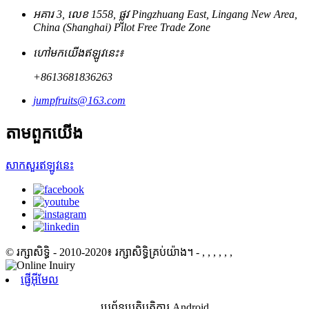
អគារ 3, លេខ 1558, ផ្លូវ Pingzhuang East, Lingang New Area,
China (Shanghai) Pilot Free Trade Zone
ហៅមកយើងឥឡូវនេះ៖
+8613681836263
jumpfruits@163.com
តាម​ពួក​យើង
សាកសួរឥឡូវនេះ
© រក្សាសិទ្ធិ - 2010-2020៖ រក្សាសិទ្ធិគ្រប់យ៉ាង។
- , , , , , ,
ផ្ញើអ៊ីមែល
ប្រព័ន្ធប្រតិបត្តិការ Android