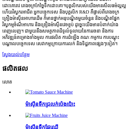
ដោះគោរាវ រោងចក្រកែច្នៃទឹកដោះគោ។បុគ្គលិករបស់យើងមានសីលធម៌ល្អល្អ
ហើយវិស្វករអាជីព អ្នកបច្ចេកទេស និងបុគ្គលិក R&D គឺផ្ទាល់ពីរោងចក្រ
គ្រឿងម៉ាស៊ីនអាហារដើម ក៏មានថ្នាក់អនុបណ្ឌិតមួយចំនួន និងបណ្ឌិតផ្នែក
វិស្វកម្មចំណីអាហារ និងគ្រឿងម៉ាស៊ីនវេចខ្ចប់ ដូច្នេះយើងមានបំពាក់យ៉ាង
ពេញលេញ។ ជាមួយនឹងសមត្ថភាពដ៏ទូលំទូលាយនៃការរចនា និងការ
អភិវឌ្ឍន៍គម្រោងទាំងមូល ការផលិត ការដំឡើង គណៈកម្មការ ការបណ្តុះ
បណ្តាលបច្ចេកទេស សេវាកម្មក្រោយការលក់ និងទិដ្ឋភាពផ្សេងៗទៀត។
ស្វែង​យល់​បន្ថែម
ផលិតផល
លោត
ម៉ាស៊ីនទឹកជ្រលក់ប៉េងប៉ោះ
ម៉ាស៊ីនទឹកផ្លែឈើ