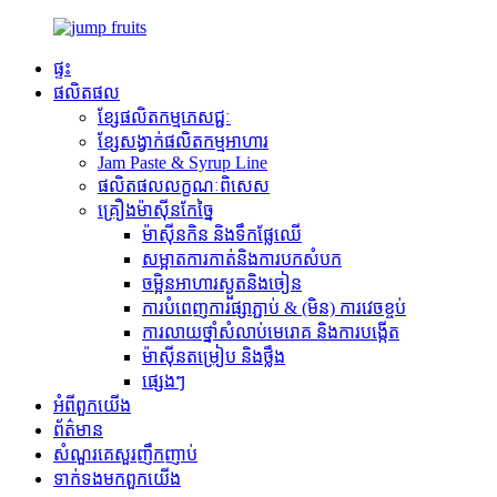
ផ្ទះ
ផលិតផល
ខ្សែផលិតកម្មភេសជ្ជៈ
ខ្សែសង្វាក់ផលិតកម្មអាហារ
Jam Paste & Syrup Line
ផលិតផលលក្ខណៈពិសេស
គ្រឿងម៉ាស៊ីនកែច្នៃ
ម៉ាស៊ីនកិន និងទឹកផ្លែឈើ
សម្អាត​ការ​កាត់​និង​ការ​បក​សំបក
ចម្អិនអាហារស្ងួតនិងចៀន
ការបំពេញការផ្សាភ្ជាប់ & (មិន) ការវេចខ្ចប់
ការលាយថ្នាំសំលាប់មេរោគ និងការបង្កើត
ម៉ាស៊ីនតម្រៀប និងថ្លឹង
ផ្សេងៗ
អំពី​ពួក​យើង
ព័ត៌មាន
សំណួរគេសួរញឹកញាប់
ទាក់ទង​មក​ពួក​យើង