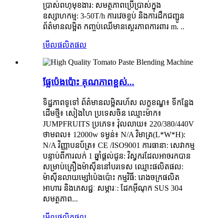
ប្រាស់ពហុមុខងារ: សមត្ថភាពប្រើប្រាស់ក្នុង
ឧស្សាហកម្ម: 3-50T/h ការវេចខ្ចប់ និងការដឹកជញ្ជូន
ព័ត៌មានលម្អិត កញ្ចប់ឈើមានស្ថេរភាពការពារ m. ..
មើលផលិតផល
ផ្លែប៉េងប៉ោះ គុណភាពខ្ពស់...
ទិដ្ឋភាពទូទៅ ព័ត៌មានលម្អិតរហ័ស លក្ខខណ្ឌ៖ ទីកន្លែង
ដើមថ្មី៖ សៀងហៃ ប្រទេសចិន ឈ្មោះម៉ាក៖
JUMPFRUITS ប្រភេទ៖ វ៉ុលលាយ៖ 220/380/440V
ថាមពល៖ 12000w ទម្ងន់៖ N/A វិមាត្រ(L*W*H):
N/A វិញ្ញាបនប័ត្រ៖ CE /ISO9001 ការធានា: សេវាកម្ម
បន្ទាប់ពីការលក់ 1 ឆ្នាំផ្តល់ជូន: វិស្វករដែលអាចរកបាន
សម្រាប់គ្រឿងម៉ាស៊ីននៅបរទេស ឈ្មោះផលិតផល:
ម៉ាស៊ីនលាយម្សៅប៉េងប៉ោះ កម្មវិធី: រោងចក្រផលិត
អាហារ និងភេសជ្ជៈ សម្ភារៈ: ដែកអ៊ីណុក SUS 304
សមត្ថភាព...
មើលផលិតផល