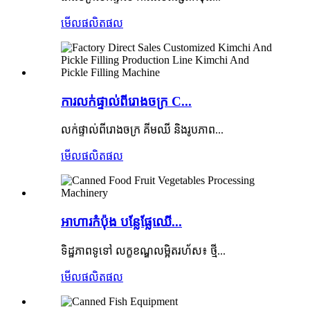
មើលផលិតផល
ការលក់ផ្ទាល់ពីរោងចក្រ C...
លក់ផ្ទាល់ពីរោងចក្រ គីមឈី និងរូបភាព...
មើលផលិតផល
អាហារកំប៉ុង បន្លែផ្លែឈើ...
ទិដ្ឋភាពទូទៅ លក្ខខណ្ឌលម្អិតរហ័ស៖ ថ្មី...
មើលផលិតផល