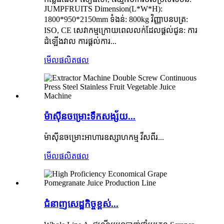
JUMPFRUITS Dimension(L*W*H):
1800*950*2150mm ទំងន់: 800kg វិញ្ញាបនបត្រ:
ISO, CE សេវាកម្មក្រោយពេលលក់ដែលផ្តល់ជូន: ការ
ដំឡើងវាល ការផ្តល់ការ...
មើលផលិតផល
ម៉ាស៊ីនចម្រោះទឹកសង្ស័យ...
ម៉ាស៊ីនចម្រោះអាហារឧស្សាហកម្ម វីសពីរ...
មើលផលិតផល
ជំនាញសេដ្ឋកិច្ចខ្ពស់...