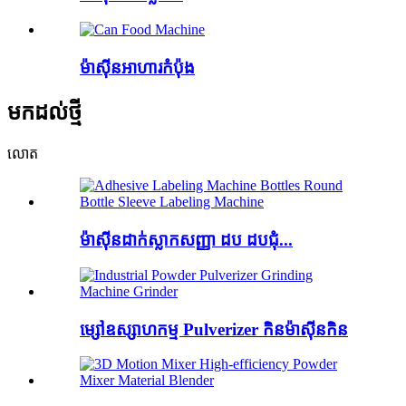
ម៉ាស៊ីនអាហារកំប៉ុង
មកដល់ថ្មី
លោត
ម៉ាស៊ីនដាក់ស្លាកសញ្ញា ដប ដបជុំ...
ម្សៅឧស្សាហកម្ម Pulverizer កិនម៉ាស៊ីនកិន