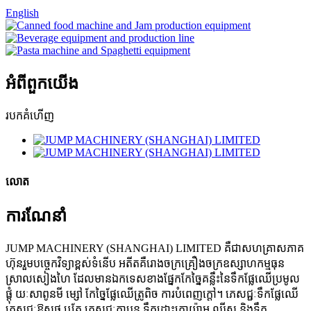
English
អំពី​ពួក​យើង
របកគំហើញ
លោត
ការណែនាំ
JUMP MACHINERY (SHANGHAI) LIMITED គឺជាសហគ្រាសភាគ
ហ៊ុនរួមបច្ចេកវិទ្យាខ្ពស់ទំនើប អតីតគឺរោងចក្រគ្រឿងចក្រឧស្សាហកម្មធុន
ស្រាលសៀងហៃ ដែលមានឯកទេសខាងផ្នែកកែច្នៃគន្លឹះនៃទឹកផ្លែឈើប្រមូល
ផ្តុំ យៈសាពូនមី ម្សៅ កែច្នៃផ្លែឈើត្រូពិច ការបំពេញក្តៅ។ ភេសជ្ជៈទឹកផ្លែឈើ
ភេសជ្ជៈឱសថ ឬតែ ភេសជ្ជៈកាបូន ទឹកដោះគោយ៉ាអួ ឈីស និងទឹក