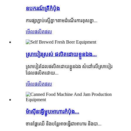
ឧបករណ៍ត្រីកំប៉ុង
ការផ្សាភ្ជាប់ស្មើគ្នា។តាម​ដំណើរ​ការ​ខុស​គ្នា...
មើលផលិតផល
ស្រាបៀរស្រស់ ផលិតដោយខ្លួនឯង...
ស្រាបៀរដែលផលិតដោយខ្លួនឯង សំដៅលើស្រាបៀរ
ដែលផលិតដោយ...
មើលផលិតផល
ម៉ាស៊ីន​ធ្វើ​ម្ហូប​អាហារ​កំប៉ុង...
ចានផ្លែឈើ និងបន្លែអាចធ្វើជាអាហារ និងបា...