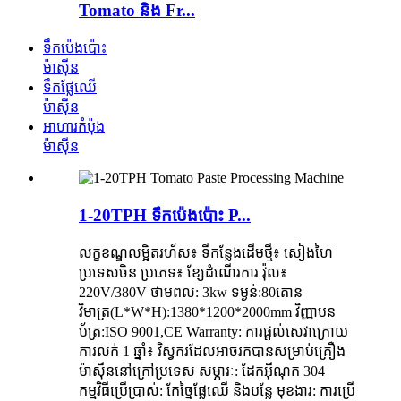
Tomato និង Fr...
ទឹក​ប៉េងប៉ោះ
ម៉ាស៊ីន
ទឹកផ្លែឈើ
ម៉ាស៊ីន
អាហារកំប៉ុង
ម៉ាស៊ីន
1-20TPH ទឹកប៉េងប៉ោះ P...
លក្ខខណ្ឌលម្អិតរហ័ស៖ ទីកន្លែងដើមថ្មី៖ សៀងហៃ
ប្រទេសចិន ប្រភេទ៖ ខ្សែដំណើរការ វ៉ុល៖
220V/380V ថាមពល: 3kw ទម្ងន់:80តោន
វិមាត្រ(L*W*H):1380*1200*2000mm វិញ្ញាបន
ប័ត្រ:ISO 9001,CE Warranty: ការផ្តល់សេវាក្រោយ
ការលក់ 1 ឆ្នាំ៖ វិស្វករដែលអាចរកបានសម្រាប់គ្រឿង
ម៉ាស៊ីននៅក្រៅប្រទេស សម្ភារៈ: ដែកអ៊ីណុក 304
កម្មវិធីប្រើប្រាស់: កែច្នៃផ្លែឈើ និងបន្លែ មុខងារ: ការប្រើ