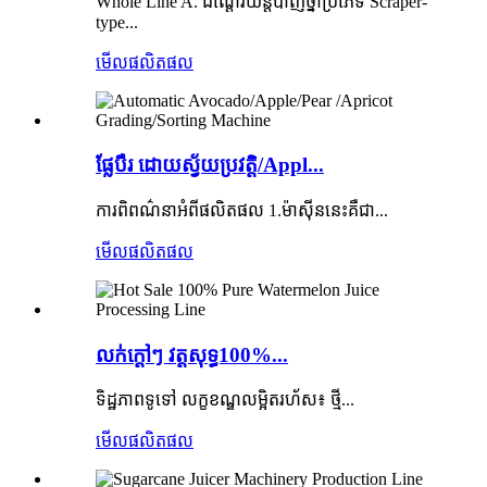
Whole Line A. ជណ្ដើរយន្តបាញ់ថ្នាំប្រភេទ Scraper-
type...
មើលផលិតផល
ផ្លែបឺរ ដោយស្វ័យប្រវត្តិ/Appl...
ការពិពណ៌នាអំពីផលិតផល 1.ម៉ាស៊ីននេះគឺជា...
មើលផលិតផល
លក់ក្តៅៗ វត្តសុទ្ធ100%...
ទិដ្ឋភាពទូទៅ លក្ខខណ្ឌលម្អិតរហ័ស៖ ថ្មី...
មើលផលិតផល