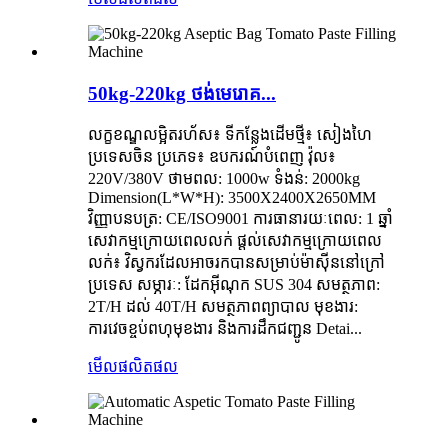
50kg-220kg ថង់​មេរោគ...
លក្ខខណ្ឌលម្អិតរហ័ស៖ ទីកន្លែងដើមថ្មី៖ សៀងហៃ
ប្រទេសចិន ប្រភេទ៖ ឧបករណ៍បំពេញ វ៉ុល៖
220V/380V ថាមពល: 1000w ទំងន់: 2000kg
Dimension(L*W*H): 3500X2400X2650MM
វិញ្ញាបនបត្រ: CE/ISO9001 ការធានារយៈពេល: 1 ឆ្នាំ
សេវាកម្មក្រោយពេលលក់ ផ្តល់សេវាកម្មក្រោយពេល
លក់៖ វិស្វករដែលអាចរកបានសម្រាប់ម៉ាស៊ីននៅក្រៅ
ប្រទេស សម្ភារៈ: ដែកអ៊ីណុក SUS 304 សមត្ថភាព:
2T/H ដល់ 40T/H សមត្ថភាពព្យាបាល មុខងារ:
ការវេចខ្ចប់ពហុមុខងារ និងការដឹកជញ្ជូន Detai...
មើលផលិតផល