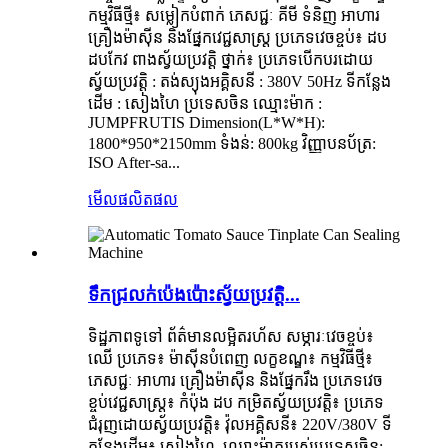
កម្មវិធីថ្មី៖ សម្លៀកបំពាក់ ភេសជ្ជៈ គីមី ទំនិញ អាហារ
គ្រឿងម៉ាស៊ីន និងផ្នែកវេជ្ជសាស្ត្រ ប្រភេទវេចខ្ចប់៖ ដប
ដបកែវ ពាងស្វ័យប្រវត្តិ ថ្នាក់៖ ប្រភេទបើកបរដោយ
ស្វ័យប្រវត្តិ : តង់ស្យុងអគ្គិសនី : 380V 50Hz ទីកន្លែង
ដើម : សៀងហៃ ប្រទេសចិន ឈ្មោះម៉ាក :
JUMPFRUTIS Dimension(L*W*H):
1800*950*2150mm ទំងន់: 800kg វិញ្ញាបនប័ត្រ:
ISO After-sa...
មើលផលិតផល
ទឹកជ្រលក់ប៉េងប៉ោះស្វ័យប្រវត្តិ...
ទិដ្ឋភាពទូទៅ ព័ត៌មានលម្អិតរហ័ស សម្ភារៈវេចខ្ចប់៖
ឈើ ប្រភេទ៖ ម៉ាស៊ីនបំពេញ លក្ខខណ្ឌ៖ កម្មវិធីថ្មី៖
ភេសជ្ជៈ អាហារ គ្រឿងម៉ាស៊ីន និងផ្នែករឹង ប្រភេទវេច
ខ្ចប់វេជ្ជសាស្ត្រ៖ កំប៉ុង ដប កម្រិតស្វ័យប្រវត្តិ៖ ប្រភេទ
ជំរុញដោយស្វ័យប្រវត្តិ៖ វ៉ុលអគ្គិសនី៖ 220V/380V ទី
កន្លែងដើម៖ សៀងហៃ, ឈ្មោះម៉ាករបស់ប្រទេសចិន: