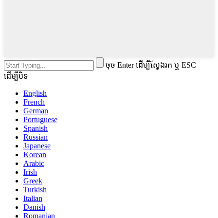
ចុច Enter ដើម្បីស្វែងរក ឬ ESC
ដើម្បីបិទ
English
French
German
Portuguese
Spanish
Russian
Japanese
Korean
Arabic
Irish
Greek
Turkish
Italian
Danish
Romanian