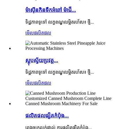
ម៉ាស៊ីនកិនទឹកអំពៅ ម៉ាជី...
ទិដ្ឋភាពទូទៅ លក្ខខណ្ឌលម្អិតរហ័ស៖ ថ្មី...
មើលផលិតផល
ស្តុបស្វ័យប្រវត្ត...
ទិដ្ឋភាពទូទៅ លក្ខខណ្ឌលម្អិតរហ័ស៖ ថ្មី...
មើលផលិតផល
ផលិតផលផ្សិតកំប៉ុង...
រោងចក្រលក់ផ្ទាល់ ការផលិតផ្សិតកំប៉ុង...