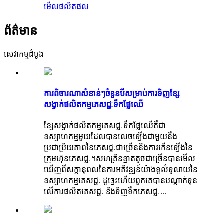
មើលផលិតផល
ព័ត៌មាន
សេវាកម្មដំបូង
ការពិចារណាសំខាន់ៗចំនួនបីសម្រាប់ការទិញខ្សែ
សង្វាក់ផលិតកម្មភេសជ្ជៈទឹកផ្លែឈើ
ខ្សែសង្វាក់ផលិតកម្មភេសជ្ជៈទឹកផ្លែឈើគឺជា
ឧស្សាហកម្មមួយដែលបានលេចឡើងជាមួយនឹង
ប្រជាប្រិយភាពនៃភេសជ្ជៈជាច្រើននិងការកើនឡើងនៃ
ក្រុមហ៊ុនភេសជ្ជៈ។សហគ្រិនខ្នាតតូចជាច្រើនបានមើល
ឃើញពីសក្តានុពលនៃការអភិវឌ្ឍន៍យ៉ាងទូលំទូលាយនៃ
ឧស្សាហកម្មភេសជ្ជៈ ដូច្នេះហើយពួកគេបានបណ្តាក់ទុន
លើការផលិតភេសជ្ជៈ និងទិញទឹកភេសជ្ជៈ...