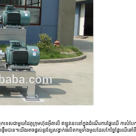
េសជាមួយដៃគូក្រុមហ៊ុនអ៊ីតាលី ឥឡូវនេះនៅក្នុងដំណើរការផ្លែឈើ ការបំបែកត្
ាចប្រៀបផ្ទឹមបាន។យើងអាចផ្តល់នូវខ្សែសង្វាក់ផលិតកម្មទាំងមូលដែលកែច្នៃផ្