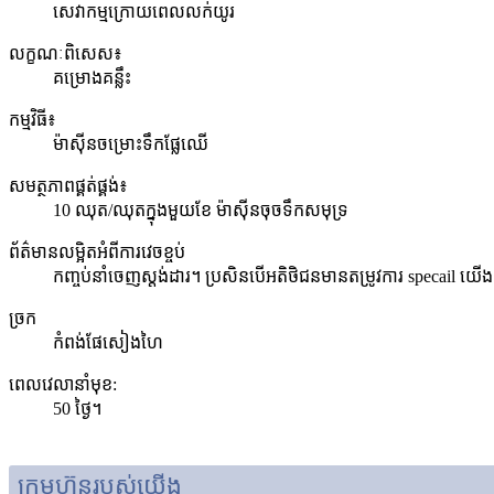
សេវាកម្មក្រោយពេលលក់យូរ
លក្ខណៈពិសេស៖
គម្រោងគន្លឹះ
កម្មវិធី៖
ម៉ាស៊ីនចម្រោះទឹកផ្លែឈើ
សមត្ថភាពផ្គត់ផ្គង់៖
10 ឈុត/ឈុតក្នុងមួយខែ ម៉ាស៊ីនចុចទឹកសមុទ្រ
ព័ត៌មានលម្អិតអំពីការវេចខ្ចប់
កញ្ចប់នាំចេញស្តង់ដារ។ ប្រសិនបើអតិថិជនមានតម្រូវការ specail យើង
ច្រក
កំពង់ផែសៀងហៃ
ពេល​វេលា​នាំ​មុខ
:
50 ថ្ងៃ។
ក្រុមហ៊ុន​របស់​យើង