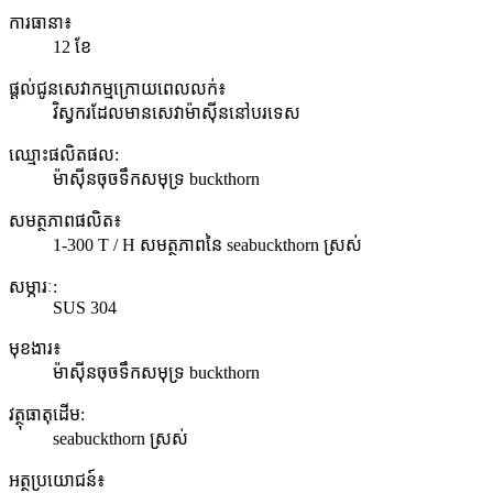
ការធានា៖
12 ខែ
ផ្តល់ជូនសេវាកម្មក្រោយពេលលក់៖
វិស្វករ​ដែល​មាន​សេវា​ម៉ាស៊ីន​នៅ​បរទេស
ឈ្មោះ​ផលិតផល:
ម៉ាស៊ីនចុចទឹកសមុទ្រ buckthorn
សមត្ថភាពផលិត៖
1-300 T / H សមត្ថភាពនៃ seabuckthorn ស្រស់
សម្ភារៈ:
SUS 304
មុខងារ៖
ម៉ាស៊ីនចុចទឹកសមុទ្រ buckthorn
វត្ថុធាតុដើម:
seabuckthorn ស្រស់
អត្ថប្រយោជន៍៖