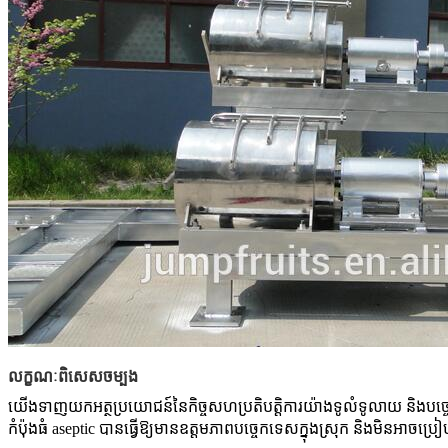
លក្ខណៈ​ពិសេស​ចម្បង
យើងទាញយកអត្ថប្រយោជន៍នៃកិច្ចសហប្រតិបត្តិការយ៉ាងទូលំទូលាយ និងបច្ចេកទ
កំប៉ុងធំ aseptic បានធ្វើឱ្យមានឧត្តមភាពបច្ចេកទេសក្នុងស្រុក និងមិនអ