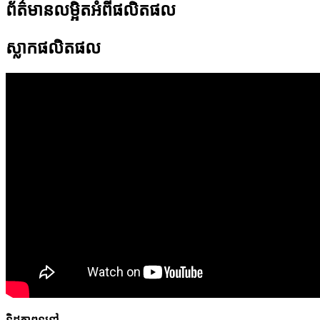
ព័ត៌មានលម្អិតអំពីផលិតផល
ស្លាកផលិតផល