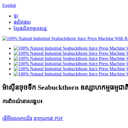
English
ផ្ទះ
ផលិតផល
ខ្សែផលិតកម្មភេសជ្ជៈ
ម៉ាស៊ីនចុចទឹក Seabuckthorn ឧស្សាហកម្មធម្មជាត
ការពិពណ៌នាសង្ខេប៖
ផ្ញើអ៊ីមែលមកយើង
ទាញយកជា PDF