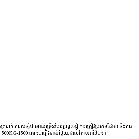
រជាក់ ការសន្សំថាមពលច្រើនបែបប្រមូលផ្តុំ ការក្រៀវប្រភេទដៃអាវ និងការ
លែឈើឆៅពី 500KG-1500 តោនជារៀងរាល់ថ្ងៃយោងទៅតាមអតិថិជន។