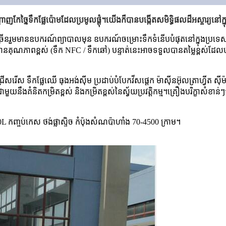
តាញកែច្នៃទឹកផ្លែប៉ោមដែលប្រមូលផ្តុំ។យើងក៏បានបង្កើតសមិទ្ធិផលដ៏អស្ចារ្យនៅ
orn ភាគច្រើនរួមមានឧបករណ៍ព្យាបាលមុន ឧបករណ៍ចម្រោះទឹកទំនើបបំផុតនៅក្នុងប្រទេ
នគុណភាពខ្ពស់ (ទឹក NFC / ទឹកឆៅ) បន្ទាត់នេះអាចទទួលបានតម្លៃខ្ពស់ដ
សរើស ទឹកផ្លែឈើ ធុងអង់ស៊ីម ប្រដាប់បំបែកវីសផ្តេក ម៉ាស៊ីនអ៊ុលត្រាហ្វីត ស៊ីម
ឹងគំនិតកម្រិតខ្ពស់ និងកម្រិតខ្ពស់នៃស្វ័យប្រវត្តិកម្ម។គ្រឿងបរិក្ខាសំ
0L កញ្ចប់កេស ថង់ផ្លាស្ទិច កំប៉ុងសំណប៉ាហាំង 70-4500 ក្រាម។