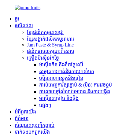
ផ្ទះ
ផលិតផល
ខ្សែផលិតកម្មភេសជ្ជៈ
ខ្សែសង្វាក់ផលិតកម្មអាហារ
Jam Paste & Syrup Line
ផលិតផលលក្ខណៈពិសេស
គ្រឿងម៉ាស៊ីនកែច្នៃ
ម៉ាស៊ីនកិន និងទឹកផ្លែឈើ
សម្អាត​ការ​កាត់​និង​ការ​បក​សំបក
ចម្អិនអាហារស្ងួតនិងចៀន
ការបំពេញការផ្សាភ្ជាប់ & (មិន) ការវេចខ្ចប់
ការលាយថ្នាំសំលាប់មេរោគ និងការបង្កើត
ម៉ាស៊ីនតម្រៀប និងថ្លឹង
ផ្សេងៗ
អំពី​ពួក​យើង
ព័ត៌មាន
សំណួរគេសួរញឹកញាប់
ទាក់ទង​មក​ពួក​យើង