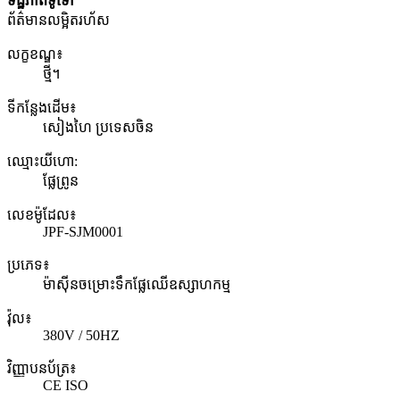
ទិដ្ឋភាពទូទៅ
ព័ត៌មានលម្អិតរហ័ស
លក្ខខណ្ឌ៖
ថ្មី។
ទីកន្លែងដើម៖
សៀងហៃ ប្រទេសចិន
ឈ្មោះ​យីហោ:
ផ្លែព្រូន
លេខ​ម៉ូដែល៖
JPF-SJM0001
ប្រភេទ៖
ម៉ាស៊ីនចម្រោះទឹកផ្លែឈើឧស្សាហកម្ម
វ៉ុល៖
380V / 50HZ
វិញ្ញាបនប័ត្រ៖
CE ISO