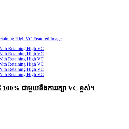
ិ 100% ជាមួយនឹងការរក្សា VC ខ្ពស់។