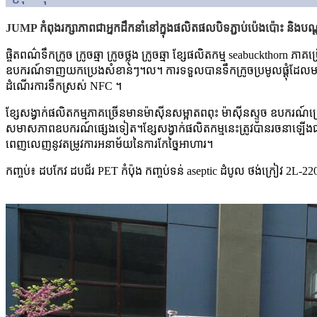
JUMP កំពុងរក្សាភាពជាអ្នកដឹកនាំនៅក្នុងផលិតផលបិទភ្ជាប់ប៉េងប៉ោះ និងបណ្
ផ្ចិតពណ៌ទឹកក្រូច ក្រូចឆ្មា ក្រូចថ្លុង ក្រូចឆ្មា ខ្សែផលិតកម្ម seabuckth
ឧបករណ៍ទាញយកប្រេងសំខាន់ៗ។ល។ ការទទួលបានទឹកក្រូចប្រមូលផ្តុំដែលមា
ដំណើរការទឹកស្រស់ NFC ។
ខ្សែសង្វាក់ផលិតកម្មភាគច្រើនមានម៉ាស៊ីនសម្អាតពពុះ ម៉ាស៊ីនស្ទូច ឧបករណ៍ជ្រើ
សមាសភាពឧបករណ៍ផ្សេងទៀត។ខ្សែសង្វាក់ផលិតកម្មនេះត្រូវបានរចនាឡើងជាមួយន
ពេញលេញនូវតម្រូវការអនាម័យនៃការកែច្នៃអាហារ។
កញ្ចប់៖ ដបកែវ ដបជ័រ PET កំប៉ុង កញ្ចប់ទន់ aseptic ដំបូល ថង់ក្រៀវ 2L-22