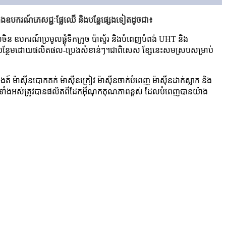
ក្នុងឧបករណ៍ភេសជ្ជៈផ្លែឈើ និងបន្លែផ្សេងទៀតដូចជា៖
សចិន ឧបករណ៍ប្រមូលផ្តុំទឹកក្រូច ប៉ាស្ទ័រ និងបំពេញបំពង់ UHT និង
ែលបន្ថែមដោយផលិតផល-ប្រេងសំខាន់ៗ។ជាពិសេស ខ្សែនេះសមស្របសម្រាប់
៉ងត៍ ម៉ាស៊ីនបោកគក់ ម៉ាស៊ីនក្រៀវ ម៉ាស៊ីនចាក់បំពេញ ម៉ាស៊ីនដាក់ស្លាក និង
ខាន់ៗទាំងអស់ត្រូវបានផលិតពីដែកអ៊ីណុកគុណភាពខ្ពស់ ដែលបំពេញបានយ៉ាង